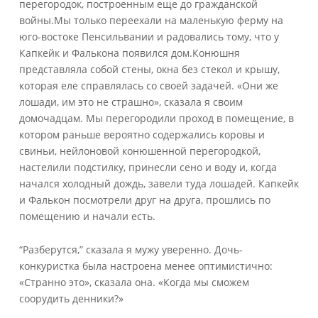
перегородок, построенным еще до гражданской
войны.Мы только переехали на маленькую ферму на
юго-востоке Пенсильвании и радовались тому, что у
Капкейк и Фалькона появился дом.Конюшня
представляла собой стены, окна без стекол и крышу,
которая еле справлялась со своей задачей. «Они же
лошади, им это не страшно», сказала я своим
домочадцам. Мы перегородили проход в помещение, в
котором раньше вероятно содержались коровы и
свиньи, нейлоновой конюшенной перегородкой,
настелили подстилку, принесли сено и воду и, когда
начался холодный дождь, завели туда лошадей. Капкейк
и Фалькон посмотрели друг на друга, прошлись по
помещению и начали есть.
“Разберутся,” сказала я мужу уверенно. Дочь-
конкуристка была настроена менее оптимистично:
«Странно это», сказала она. «Когда мы сможем
соорудить денники?»