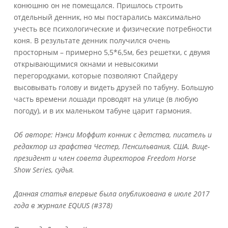
конюшню он не помещался. Пришлось строить
отдельный денник, но мы постарались максимально
учесть все психологические и физические потребности
коня. В результате денник получился очень
просторным – примерно 5,5*6,5м, без решетки, с двумя
открывающимися окнами и невысокими
перегородками, которые позволяют Спайдеру
высовывать голову и видеть друзей по табуну. Большую
часть времени лошади проводят на улице (в любую
погоду), и в их маленьком табуне царит гармония.
Об авторе: Нэнси Моффит конник с детства, писатель и
редактор из графства Честер, Пенсильвания, США. Вице-
президент и член совета директоров Freedom Horse
Show Series, судья.
Данная статья впервые была опубликована в июле 2017
года в журнале EQUUS (#378)