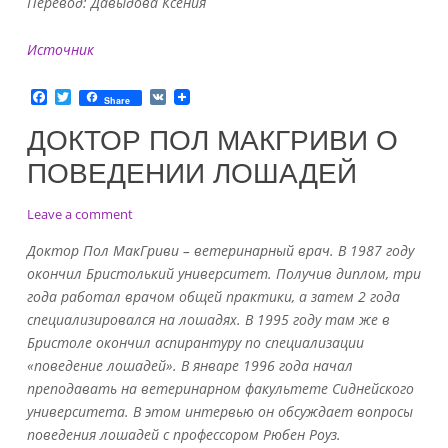
Перевод: Давыдова Ксения
Источник
F
T
V
Share
a
w
K
c
i
ДОКТОР ПОЛ МАКГРИВИ О
e
t
b
t
ПОВЕДЕНИИ ЛОШАДЕЙ
o
e
o
r
k
on
Leave a comment
Доктор
Доктор Пол МакГриви – ветеринарный врач. В 1987 году
Пол
окончил Бристолький университет. Получив диплом, три
МакГриви
года работал врачом общей практики, а затем 2 года
о
поведении
специализировался на лошадях. В 1995 году там же в
лошадей
Бристоле окончил аспирантуру по специализации
«поведение лошадей». В январе 1996 года начал
преподавать на ветеринарном факультете Сиднейского
университета. В этом интервью он обсуждает вопросы
поведения лошадей с профессором Рюбен Роуз.