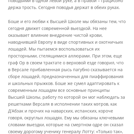
поводьями в одной левой руке, а в правой – грациозно
держа трость. Сегодня поводья держат в обеих руках.
Боше и его любви к Высшей Школе мы обязаны тем, что
сегодня движет современной выездкой. На нее
оказывает влияние внедрение чистой крови,
наводнившей Европу в виде спортивных и охотничьих
лошадей. Мы пытаемся воспользоваться их
просторными, стелящимися аллюрами. При этом, еще
граф Ор в своем трактате о верховой езде говорил, что
в Версале прибавленная рысь пагубно сказывается на
сборе лошадей, предназначенных для пиаффирования
и школьных прыжков. Боше же сумел адаптировать к
современным лошадям все основные принципы
Высшей Школы, работу по которой он мог наблюдать за
решетками Версаля в исполнении таких мэтров, как
Д’Aбзак и прочих на наварских, испанских, короче
говоря, округлых лошадях. Ему мы обязаны ключевыми
словами выездки, которые на смертном одре он сказал
своему дорогому ученику генералу Лотту: «Только так»,