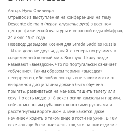
Автор: Нуно Оливейра
Отрывок из выступления на конференции на тему
Descente de main (
перев. опускание руки
) в военном
центре физической культуры и верховой езды «Мафра»,
24 июля 1981 года
Певевод: Давыдова Ксения для Strada Saddles Russia
…Итак, дорогие друзья, давайте теперь погрузимся в
современный конный мир. Высшую Школу везде
называют «выездкой», что по-португальски означает
«обучение». Таким образом термин «выездка»
некорректен, ибо любая лошадь вне зависимости от
выбранной дисциплины должна быть обучена –
прыгать, развиваться на манеже, тащить телегу или
соху. Но есть мода: в 18 веке носили камзолы и парики,
сейчас мы носим рубашки с короткими рукавами и
расстегнутым воротником и, мне кажется, даже
начинаем ходить в таком виде в гости на ужин. В 18м
веке лошади были выезжены так, что на них ездили c