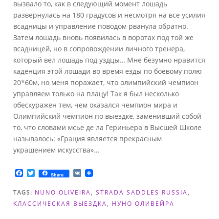
вызвало то, как в следующий момент лошадь
развернулась на 180 градусов и несмотря на все усилия
всадницы и управление поводом рванула обратно.
Затем лошадь вновь появилась в воротах под той же
всадницей, но в сопровождении личного тренера,
который вел лошадь под уздцы… Мне безумно нравится
каденция этой лошади во время езды по боевому полю
20*60м, но меня поражает, что олимпийский чемпион
управляем только на плацу! Так я был несколько
обескуражен тем, чем оказался чемпион мира и
Олимпийский чемпион по выездке, заменивший собой
то, что словами мсье де ла Гериньера в Высшей Школе
называлось: «Грация является прекрасным
украшением искусства»…
F
T
V
Share
a
w
K
c
i
TAGS:
NUNO OLIVEIRA
,
STRADA SADDLES RUSSIA
,
e
t
b
t
КЛАССИЧЕСКАЯ ВЫЕЗДКА
,
НУНО ОЛИВЕЙРА
o
e