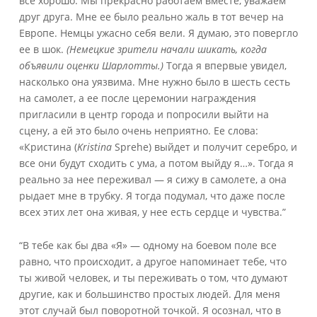
все хорошо. Мы прекрасно работаем вместе, уважаем
друг друга. Мне ее было реально жаль в тот вечер на
Европе. Немцы ужасно себя вели. Я думаю, это повергло
ее в шок.
(Немецкие зрители начали шикать, когда
объявили оценки Шарлотты.)
Тогда я впервые увидел,
насколько она уязвима. Мне нужно было в шесть сесть
на самолет, а ее после церемонии награждения
пригласили в центр города и попросили выйти на
сцену, а ей это было очень неприятно. Ее слова:
«Кристина (
Kristina
Sprehe) выйдет и получит серебро, и
все они будут сходить с ума, а потом выйду я…». Тогда я
реально за нее переживал — я сижу в самолете, а она
рыдает мне в трубку. Я тогда подумал, что даже после
всех этих лет она живая, у нее есть сердце и чувства.”
“В тебе как бы два «Я» — одному на боевом поле все
равно, что происходит, а другое напоминает тебе, что
ты живой человек, и ты переживать о том, что думают
другие, как и большинство простых людей. Для меня
этот случай был поворотной точкой. Я осознал, что в