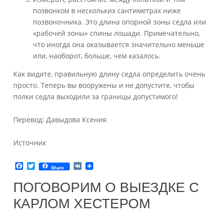
позвонком в нескольких сантиметрах ниже
позвоночника. Это длина опорной зоны седла или
«рабочей зоны» спины лошади. Примечательно,
что иногда она оказывается значительно меньше
или, наоборот, больше, чем казалось.
Как видите, правильную длину седла определить очень
просто. Теперь вы вооружены и не допустите, чтобы
полки седла выходили за границы допустимого!
Перевод: Давыдова Ксения
Источник
F
T
V
Share
a
w
K
c
i
ПОГОВОРИМ О ВЫЕЗДКЕ С
e
t
b
t
КАРЛОМ ХЕСТЕРОМ
o
e
o
r