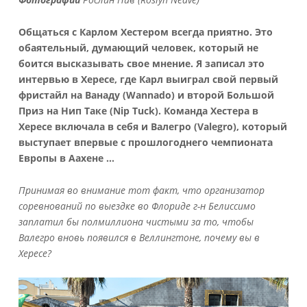
Общаться с Карлом Хестером всегда приятно. Это
обаятельный, думающий человек, который не
боится высказывать свое мнение. Я записал это
интервью в Хересе, где Карл выиграл свой первый
фристайл на Ванаду (
Wannado) и второй Большой
Приз на Нип Таке (
Nip
Tuck). Команда Хестера в
Хересе включала в себя и Валегро (
Valegro), который
выступает впервые с прошлогоднего чемпионата
Европы в Аахене …
Принимая во внимание тот факт, что организатор
соревнований по выездке во Флориде г-н Белиссимо
заплатил бы полмиллиона чистыми за то, чтобы
Валегро вновь появился в Веллингтоне, почему вы в
Хересе?