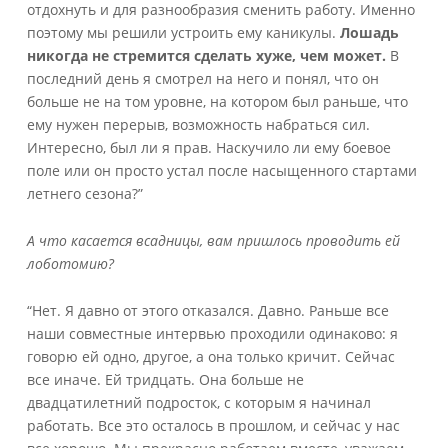
отдохнуть и для разнообразия сменить работу. Именно
поэтому мы решили устроить ему каникулы.
Лошадь
никогда
не
стремится
сделать
хуже
, чем
может
.
В
последний день я смотрел на него и понял, что он
больше не на том уровне, на котором был раньше, что
ему нужен перерыв, возможность набраться сил.
Интересно, был ли я прав. Наскучило ли ему боевое
поле или он просто устал после насыщенного стартами
летнего сезона?”
А что касается всадницы, вам пришлось проводить ей
лоботомию?
“Нет. Я давно от этого отказался. Давно. Раньше все
наши совместные интервью проходили одинаково: я
говорю ей одно, другое, а она только кричит. Сейчас
все иначе. Ей тридцать. Она больше не
двадцатилетний подросток, с которым я начинал
работать. Все это осталось в прошлом, и сейчас у нас