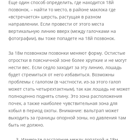
Еще один способ определить, где находится 18й
позвонок, – найти то место, в районе маклока где
«встречается» шерсть, растущая в разном
направлении. Если провести от этого места
вертикальную линию вверх (между галочками на
фотографии), вы тоже попадете на 18й позвонок.
За 18м позвонком позвонки меняют форму. Остистые
отростки в поясничной зоне более хрупкие и не могут
нести вес. Если седло заходит за эту линию, лошадь
будет стремиться от него избавиться. Возможны
проблемы с галопом (в частности, из-за этого галоп
может стать четырехтактным), так как лошадь не может
полноценно поднять спину. Это зона расположения
почек, а также наиболее чувствительная зона для
кобыл в период охоты. Внимание: вальтрап может
выходить за границы опорной зоны, но давления там
быть не должно.
Измерьте расстояние между лопаткой и 18м