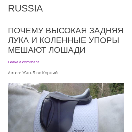
RUSSIA
ПОЧЕМУ ВЫСОКАЯ ЗАДНЯЯ
ЛУКА И КОЛЕННЫЕ УПОРЫ
МЕШАЮТ ЛОШАДИ
on
Leave a comment
Почему
Автор: Жан-Люк Корний
высокая
задняя
лука
и
коленные
упоры
мешают
лошади