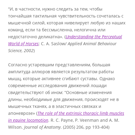
“И, в частности, нужно следить за тем, чтобы
тончайшая тактильная чувствительность сочеталась с
мышечной силой, которая нивелирует любую из наших
команд, если та бессмысленна, нелогична или
недостаточно деликатна». (
Understanding the Perceptual
World of Horses
; C. A. Saslow/
Applied Animal Behaviour
Science, 2002
)
Согласно устаревшим представлениям, большая
амплитуда аллюров является результатом работы
мышц, которые активнее сгибают суставы. Однако
современные исследования движений лошади
свидетельствуют об ином: “Основные изменения
длины, необходимые для движения, происходят не в
мышечных тканях, а в эластичных связках и
апоневрозе» (
The role of the extrinsic thoracic limb muscles
in equine locomotion
. R. C. Payne, P. Veenman and A. M.
Wilson.
Journal of Anatomy
. (2005) 206, pp 193-404)