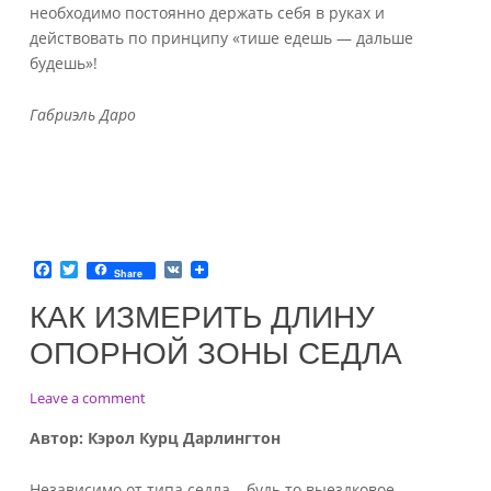
необходимо постоянно держать себя в руках и
действовать по принципу «тише едешь — дальше
будешь»!
Габриэль Даро
F
T
V
Share
a
w
K
c
i
КАК ИЗМЕРИТЬ ДЛИНУ
e
t
b
t
ОПОРНОЙ ЗОНЫ СЕДЛА
o
e
o
r
k
on
Leave a comment
Как
Автор
:
Кэрол
Курц Дарлингтон
измерить
длину
Независимо от типа седла – будь то выездковое,
опорной