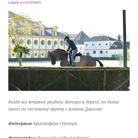
k
on
Leave a comment
Поговорим
о
выездке
с
Карлом
Хестером
Когда мы впервые увидели Валегро в Хересе, он
делал
галоп
по
песчаному
грунту
с
Аланом
Дэвисом
Интервью
Кристофера Гектора
Фотографии
Рослин Нив (
Roslyn
Neave)