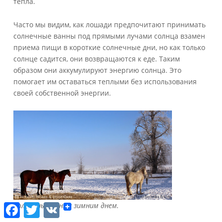
тепла.
Часто мы видим, как лошади предпочитают принимать
солнечные ванны под прямыми лучами солнца взамен
приема пищи в короткие солнечные дни, но как только
солнце садится, они возвращаются к еде. Таким
образом они аккумулируют энергию солнца. Это
помогает им оставаться теплыми без использования
своей собственной энергии.
Солнечные ванны зимним днем.
F
T
V
a
w
K
c
i