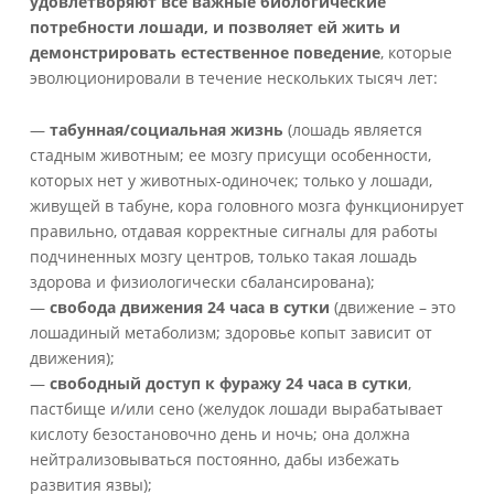
удовлетворяют все важные биологические
потребности лошади, и позволяет ей жить и
демонстрировать естественное поведение
, которые
эволюционировали в течение нескольких тысяч лет:
—
табунная/социальная жизнь
(лошадь является
стадным животным; ее мозгу присущи особенности,
которых нет у животных-одиночек; только у лошади,
живущей в табуне, кора головного мозга функционирует
правильно, отдавая корректные сигналы для работы
подчиненных мозгу центров, только такая лошадь
здорова и физиологически сбалансирована);
—
свобода движения 24 часа в сутки
(движение – это
лошадиный метаболизм; здоровье копыт зависит от
движения);
—
свободный доступ к фуражу 24 часа в сутки
,
пастбище и/или сено (желудок лошади вырабатывает
кислоту безостановочно день и ночь; она должна
нейтрализовываться постоянно, дабы избежать
развития язвы);