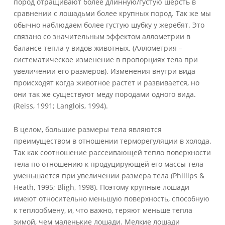
пород отращивают более длинную/густую шерсть в
сравнении с лошадьми более крупных пород. Так же мы
обычно наблюдаем более густую шубку у жеребят. Это
связано со значительным эффектом аллометрии в
балансе тепла у видов животных. (Аллометрия –
систематическое изменение в пропорциях тела при
увеличении его размеров). Изменения внутри вида
происходят когда животное растет и развивается, но
они так же существуют меду породами одного вида.
(Reiss, 1991; Langlois, 1994).
В целом, большие размеры тела являются
преимуществом в отношении терморегуляции в холода.
Так как соотношение рассеивающей тепло поверхности
тела по отношению к продуцирующей его массы тела
уменьшается при увеличении размера тела (Phillips &
Heath, 1995; Bligh, 1998). Поэтому крупные лошади
имеют относительно меньшую поверхность, способную
к теплообмену, и, что важно, теряют меньше тепла
зимой, чем маленькие лошади. Мелкие лошади