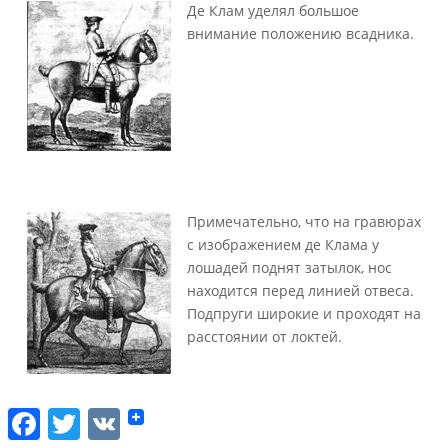
Де Клам уделял большое
внимание положению всадника.
Примечательно, что на гравюрах
с изображением де Клама у
лошадей поднят затылок, нос
находится перед линией отвеса.
Подпруги широкие и проходят на
расстоянии от локтей.
F
T
V
a
w
K
c
i