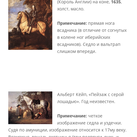
(Король Англии) на коне,
1635
,
холст, масло.
Примечание:
прямая нога
всадника (в отличие от согнутых
в колене ног иберийских
всадников). Седло и вальтрап
слишком впереди.
Альберт Кёйп, «Пейзаж с серой
лошадью». Год неизвестен.
Примечание:
четкое
изображение седла и уздечки.
Судя по амуниции, изображение относится к 17му веку.
Возможно, лошадь охотничья (три подпруги, ружь и