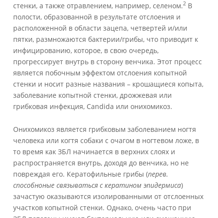
2
стенки, а также отравлением, например, селеном.
В
полости, образованной в результате отслоения и
расположенной в области зацепа, четвертей и/или
пятки, размножаются бактерии/грибы, что приводит к
инфицированию, которое, в свою очередь,
прогрессирует внутрь в сторону венчика. Этот процесс
является побочным эффектом отслоения копытной
стенки и носит разные названия – крошащиеся копыта,
заболевание копытной стенки, дрожжевая или
грибковая инфекция, Candida или онихомикоз.
Онихомикоз является грибковым заболеванием ногтя
человека или когтя собаки c очагом в ногтевом ложе, в
то время как ЗБЛ начинается в верхних слоях и
распространяется внутрь, доходя до венчика, но не
повреждая его. Кератофильные грибы (
перев.
способноные связываться с
кератином эпидермиса
)
зачастую оказываются изолированными от отслоенных
участков копытной стенки. Однако, очень часто при