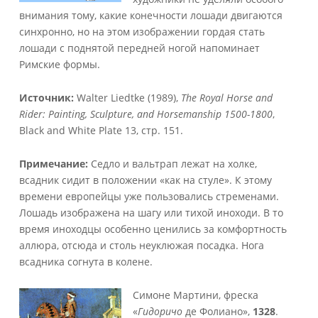
внимания тому, какие конечности лошади двигаются
синхронно, но на этом изображении гордая стать
лошади с поднятой передней ногой напоминает
Римские формы.
Источник:
Walter Liedtke (1989),
The Royal Horse and
Rider: Painting, Sculpture, and Horsemanship 1500-1800
,
Black and White Plate 13, стр. 151.
Примечание:
Седло и вальтрап лежат на холке,
всадник сидит в положении «как на стуле». К этому
времени европейцы уже пользовались стременами.
Лошадь изображена на шагу или тихой иноходи. В то
время иноходцы особенно ценились за комфортность
аллюра, отсюда и столь неуклюжая посадка. Нога
всадника согнута в колене.
Симоне Мартини, фреска
«
Гидоричо
де Фолиано»,
1328
.