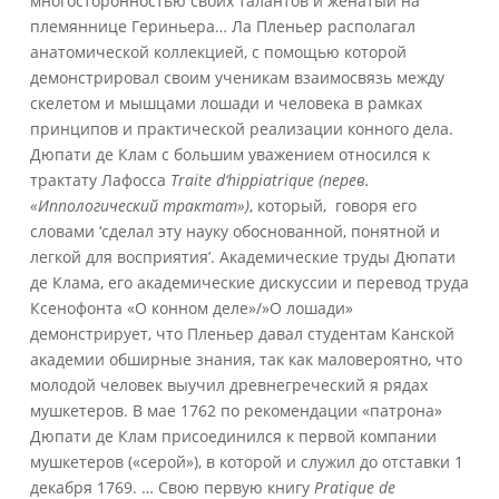
многосторонностью своих талантов и женатый на
племяннице Гериньера… Ла Пленьер располагал
анатомической коллекцией, с помощью которой
демонстрировал своим ученикам взаимосвязь между
скелетом и мышцами лошади и человека в рамках
принципов и практической реализации конного дела.
Дюпати де Клам с большим уважением относился к
трактату Лафосса
Traite
d
‘
hippiatrique (перев.
«Иппологический трактат»)
, который, говоря его
словами ‘сделал эту науку обоснованной, понятной и
легкой для восприятия’. Академические труды Дюпати
де Клама, его академические дискуссии и перевод труда
Ксенофонта «О конном деле»/»О лошади»
демонстрирует, что Пленьер давал студентам Канской
академии обширные знания, так как маловероятно, что
молодой человек выучил древнегреческий я рядах
мушкетеров. В мае 1762 по рекомендации «патрона»
Дюпати де Клам присоединился к первой компании
мушкетеров («серой»), в которой и служил до отставки 1
декабря 1769. … Свою первую книгу
Pratique
de