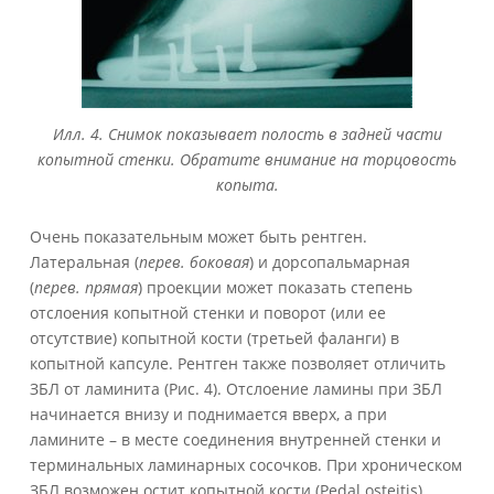
Илл. 4. Снимок показывает полость в задней части
копытной стенки. Обратите внимание на торцовость
копыта.
Очень показательным может быть рентген.
Латеральная (
перев. боковая
) и дорсопальмарная
(
перев. прямая
) проекции может показать степень
отслоения копытной стенки и поворот (или ее
отсутствие) копытной кости (третьей фаланги) в
копытной капсуле. Рентген также позволяет отличить
ЗБЛ от ламинита (Рис. 4). Отслоение ламины при ЗБЛ
начинается внизу и поднимается вверх, а при
ламините – в месте соединения внутренней стенки и
терминальных ламинарных сосочков. При хроническом
ЗБЛ возможен остит копытной кости (Pedal osteitis).