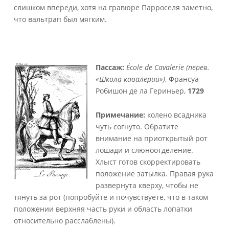
слишком впереди, хотя на гравюре Парроселя заметно,
что вальтрап был мягким.
Пассаж:
École de Cavalerie (перев.
«
Школа
кавалерии
»)
, Франсуа
Робишон де ла Гериньер,
1729
Примечание:
колено всадника
чуть согнуто. Обратите
внимание на приоткрытый рот
лошади и слюноотделение.
Хлыст готов скорректировать
положение затылка. Правая рука
развернута кверху, чтобы не
тянуть за рот (попробуйте и почувствуете, что в таком
положении верхняя часть руки и область лопатки
относительно расслаблены).