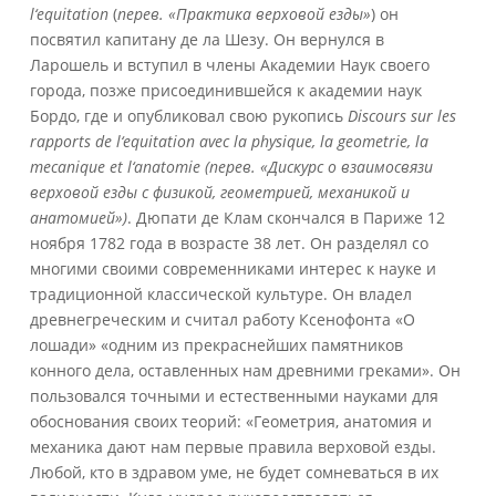
l
‘
equitation
(
перев. «Практика верховой езды»
) он
посвятил капитану де ла Шезу. Он вернулся в
Ларошель и вступил в члены Академии Наук своего
города, позже присоединившейся к академии наук
Бордо, где и опубликовал свою рукопись
Discours
sur
les
rapports
de
l
‘
equitation
avec
la
physique
,
la
geometrie
,
la
mecanique
et
l
‘
anatomie
(перев. «Дискурс о взаимосвязи
верховой езды с физикой, геометрией, механикой и
анатомией»)
. Дюпати де Клам скончался в Париже 12
ноября 1782 года в возрасте 38 лет. Он разделял со
многими своими современниками интерес к науке и
традиционной классической культуре. Он владел
древнегреческим и считал работу Ксенофонта «О
лошади» «одним из прекраснейших памятников
конного дела, оставленных нам древними греками». Он
пользовался точными и естественными науками для
обоснования своих теорий: «Геометрия, анатомия и
механика дают нам первые правила верховой езды.
Любой, кто в здравом уме, не будет сомневаться в их