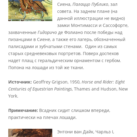
Сиена,
Палаццо
Публико
, зал
совета. На заднем плане (на
данной иллюстрации не видно)
замки Монтимасси и Сассофорте,
захваченные
Гидоричо
де Фолиано после победы над
пизанцами в Сиене, а также его лагерь, обозначенный
палисадами и зубчатыми стенами. Один из самых
старых средневековых портретов. Поверх доспехов
надет плащ с геральдическим орнаментом с гербом.
Попона на лошади из той же ткани.
Источник:
Geoffrey Grigson, 1950,
Horse and Rider: Eight
Centuries of Equestrian Paintings
, Thames and Hudson, New
York.
Примечание:
Всадник сидит слишком впереди,
практически на плечах лошади.
Энтони ван Дайк, Чарльз I,