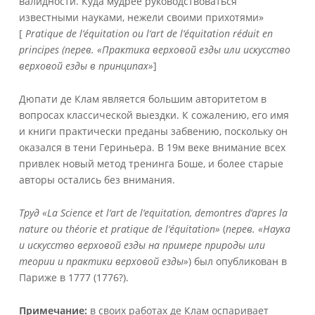
валидности. Куда мудрее руководствоваться
известными науками, нежели своими прихотями»
[
Pratique
de
l
‘é
quitation
ou
l
‘
art
de
l
‘é
quitation
r
é
duit
en
principes (перев. «Практика верховой езды или искусство
верховой езды в принципах»
]
Дюпати де Клам является большим авторитетом в
вопросах классической выездки. К сожалению, его имя
и книги практически преданы забвению, поскольку он
оказался в тени Гериньера. В 19м веке внимание всех
привлек новый метод тренинга Боше, и более старые
авторы остались без внимания.
Труд «
La
Science
et
l
‘
art
de
l
‘
equitation
,
demontres
d
‘
apres
la
nature
ou
th
é
orie
et
pratique
de
l
‘é
quitation
»
(
перев. «Наука
и искусство верховой езды на примере природы или
теории и практики верховой езды»
) был опубликован в
Париже в 1777 (1776?).
Примечание:
в своих работах де Клам оспаривает