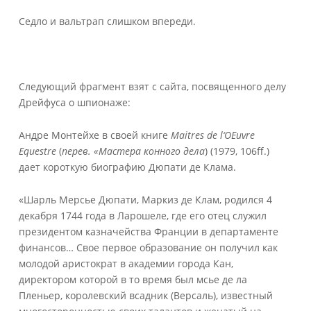
Седло и вальтрап слишком впереди.
Следующий фрагмент взят с сайта, посвященного делу
Дрейфуса о шпионаже:
Андре Монтейхе в своей книге
Maitres
de
l
‘
OEuvre
Equestre
(
перев. «Мастера конного дела
) (1979, 106ff.)
дает короткую биографию Дюпати де Клама.
«Шарль Мерсье Дюпати, Маркиз де Клам, родился 4
декабря 1744 года в Ларошеле, где его отец служил
президентом казначейства Франции в департаменте
финансов… Свое первое образование он получил как
молодой аристократ в академии города Кан,
директором которой в то время был мсье де ла
Пленьер, королевский всадник (Версаль), известный