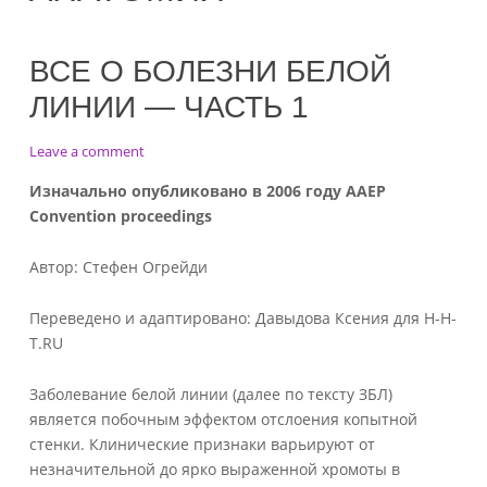
ВСЕ О БОЛЕЗНИ БЕЛОЙ
ЛИНИИ — ЧАСТЬ 1
on
Leave a comment
Все
Изначально опубликовано в 2006 году AAEP
о
Convention proceedings
болезни
белой
линии
Автор: Стефен Огрейди
—
Часть
Переведено и адаптировано: Давыдова Ксения для H-H-
1
T.RU
Заболевание белой линии (далее по тексту ЗБЛ)
является побочным эффектом отслоения копытной
стенки. Клинические признаки варьируют от
незначительной до ярко выраженной хромоты в