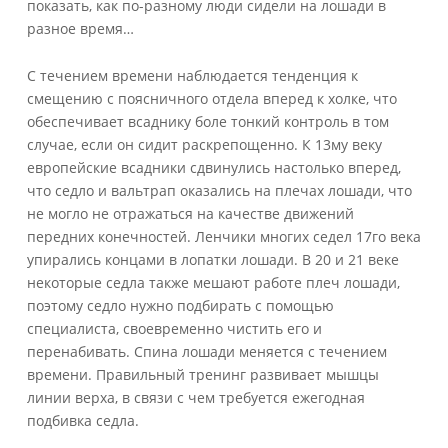
показать, как по-разному люди сидели на лошади в
разное время…
С течением времени наблюдается тенденция к
смещению с поясничного отдела вперед к холке, что
обеспечивает всаднику боле тонкий контроль в том
случае, если он сидит раскрепощенно. К 13му веку
европейские всадники сдвинулись настолько вперед,
что седло и вальтрап оказались на плечах лошади, что
не могло не отражаться на качестве движений
передних конечностей. Ленчики многих седел 17го века
упирались концами в лопатки лошади. В 20 и 21 веке
некоторые седла также мешают работе плеч лошади,
поэтому седло нужно подбирать с помощью
специалиста, своевременно чистить его и
перенабивать. Спина лошади меняется с течением
времени. Правильный тренинг развивает мышцы
линии верха, в связи с чем требуется ежегодная
подбивка седла.