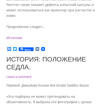
Рентген также покажет дефекты копытной капсулы и
может использоваться как ориентир при расчистке и
ковке.
Продолжение следует…
Источник
F
T
V
Share
a
w
K
c
i
ИСТОРИЯ: ПОЛОЖЕНИЕ
e
t
b
t
СЕДЛА.
o
e
o
r
k
on
Leave a comment
История:
Перевод: Давыдова Ксения для Strada Saddles Russia
положение
седла.
«Эта подборка не может претендовать на
объективность. Я выбрала эти фотографии с целью