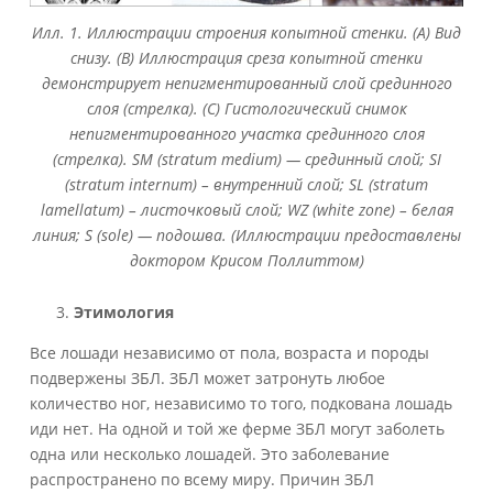
Илл. 1. Иллюстрации строения копытной стенки. (A) Вид
снизу. (B) Иллюстрация среза копытной стенки
демонстрирует непигментированный слой срединного
слоя (стрелка). (C) Гистологический снимок
непигментированного участка срединного слоя
(стрелка). SM (stratum medium) — cрединный слой; SI
(stratum internum) – внутренний слой; SL (stratum
lamellatum) – листочковый слой; WZ (white zone) – белая
линия; S (sole) — подошва. (Иллюстрации предоставлены
доктором Крисом Поллиттом)
Этимология
Все лошади независимо от пола, возраста и породы
подвержены ЗБЛ. ЗБЛ может затронуть любое
количество ног, независимо то того, подкована лошадь
иди нет. На одной и той же ферме ЗБЛ могут заболеть
одна или несколько лошадей. Это заболевание
распространено по всему миру. Причин ЗБЛ