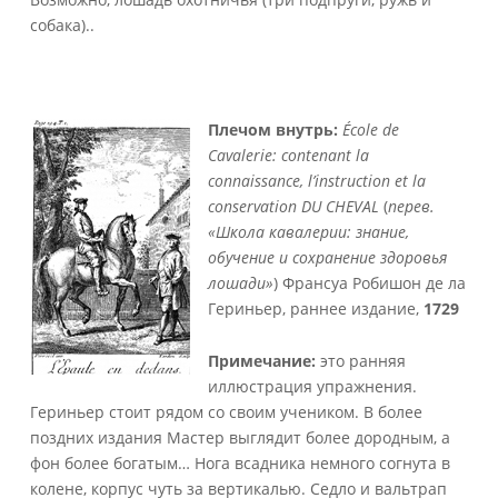
собака)..
Плечом внутрь:
École de
Cavalerie: contenant la
connaissance, l’instruction et la
conservation DU CHEVAL
(
перев.
«Школа кавалерии: знание,
обучение и сохранение здоровья
лошади»
) Франсуа Робишон де ла
Гериньер, раннее издание,
1729
Примечание:
это ранняя
иллюстрация упражнения.
Гериньер стоит рядом со своим учеником. В более
поздних издания Мастер выглядит более дородным, а
фон более богатым… Нога всадника немного согнута в
колене, корпус чуть за вертикалью. Седло и вальтрап