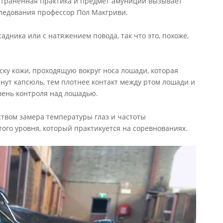
страненная практика и предмет амуниции вызывает
следования профессор Пол Макгриви.
адника или с натяжением повода, так что это, похоже,
ку кожи, проходящую вокруг носа лошади, которая
нут капсюль, тем плотнее контакт между ртом лошади и
вень контроля над лошадью.
ством замера температуры глаз и частоты
ого уровня, который практикуется на соревнованиях.