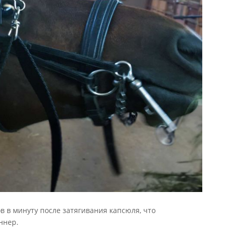
в в минуту после затягивания капсюля, что
ннер.