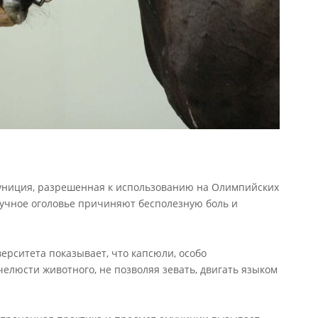
униция, разрешенная к использованию на Олимпийских
тучное оголовье причиняют бесполезную боль и
рситета показывает, что капсюли, особо
люсти животного, не позволяя зевать, двигать языком