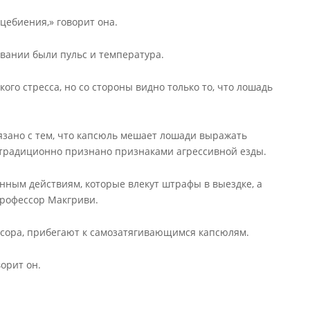
цебиения,» говорит она.
вании были пульс и температура.
ого стресса, но со стороны видно только то, что лошадь
язано с тем, что капсюль мешает лошади выражать
то традиционно признано признаками агрессивной езды.
ным действиям, которые влекут штрафы в выездке, а
профессор Макгриви.
ссора, прибегают к самозатягивающимся капсюлям.
орит он.