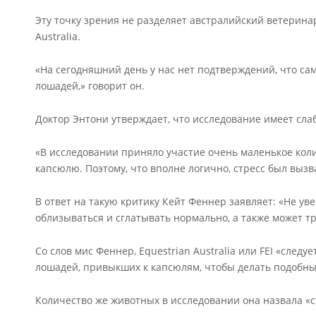
Эту точку зрения не разделяет австралийский ветерина
Australia.
«На сегодняшний день у нас нет подтверждений, что с
лошадей,» говорит он.
Доктор Энтони утверждает, что исследование имеет сла
«В исследовании приняло участие очень маленькое ко
капсюлю. Поэтому, что вполне логично, стресс был выз
В ответ на такую критику Кейт Феннер заявляет: «Не ув
облизываться и сглатывать нормально, а также может т
Со слов мис Феннер, Equestrian Australia или FEI «след
лошадей, привыкших к капсюлям, чтобы делать подобны
Количество же животных в исследовании она назвала «