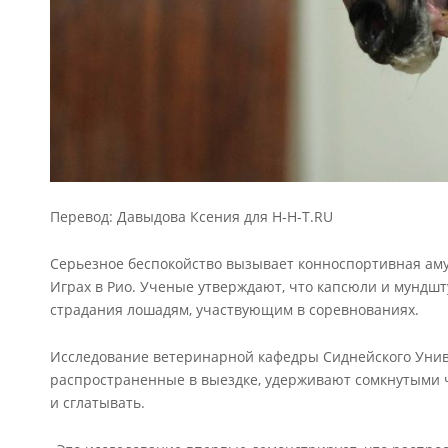
Перевод: Давыдова Ксения для H-H-T.RU
Серьезное беспокойство вызывает конноспортивная ам
Играх в Рио. Ученые утверждают, что капсюли и мундш
страдания лошадям, участвующим в соревнованиях.
Исследование ветеринарной кафедры Сиднейского Униве
распространенные в выездке, удерживают сомкнутыми че
и сглатывать.