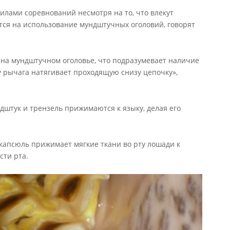
лами соревнований несмотря на то, что влекут
тся на использование мундштучных оголовий, говорят
на мундштучном оголовье, что подразумевает наличие
у рычага натягивает проходящую снизу цепочку»,
дштук и трензель прижимаются к языку, делая его
й капсюль прижимает мягкие ткани во рту лошади к
сти рта.