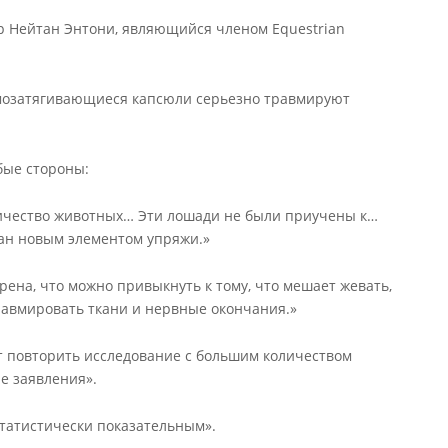
р Нейтан Энтони, являющийся членом Equestrian
амозатягивающиеся капсюли серьезно травмируют
бые стороны:
личество животных… Эти лошади не были приучены к…
ван новым элементом упряжи.»
ерена, что можно привыкнуть к тому, что мешает жевать,
равмировать ткани и нервные окончания.»
ует повторить исследование с большим количеством
е заявления».
статистически показательным».