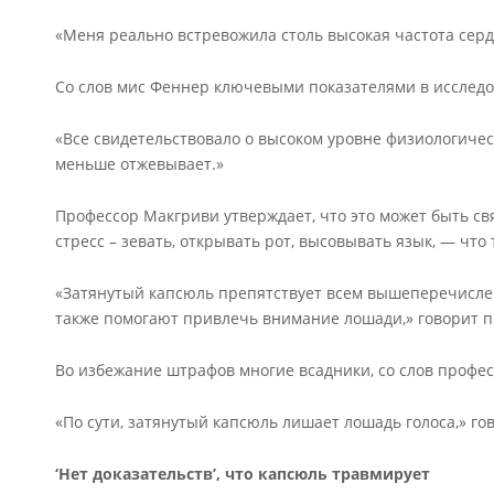
«Меня реально встревожила столь высокая частота серд
Со слов мис Феннер ключевыми показателями в исследо
«Все свидетельствовало о высоком уровне физиологическ
меньше отжевывает.»
Профессор Макгриви утверждает, что это может быть св
стресс – зевать, открывать рот, высовывать язык, — ч
«Затянутый капсюль препятствует всем вышеперечислен
также помогают привлечь внимание лошади,» говорит 
Во избежание штрафов многие всадники, со слов профе
«По сути, затянутый капсюль лишает лошадь голоса,» гов
‘Нет доказательств’, что капсюль травмирует