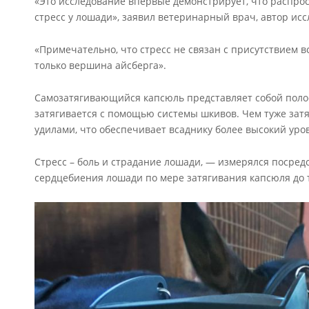
«Это исследование впервые демонстрирует, что распро
стресс у лошади», заявил ветеринарный врач, автор ис
«Примечательно, что стресс не связан с присутствием вс
только вершина айсберга».
Самозатягивающийся капсюль представляет собой полос
затягивается с помощью системы шкивов. Чем туже затя
удилами, что обеспечивает всаднику более высокий уро
Стресс – боль и страдание лошади, — измерялся посред
сердцебиения лошади по мере затягивания капсюля до т