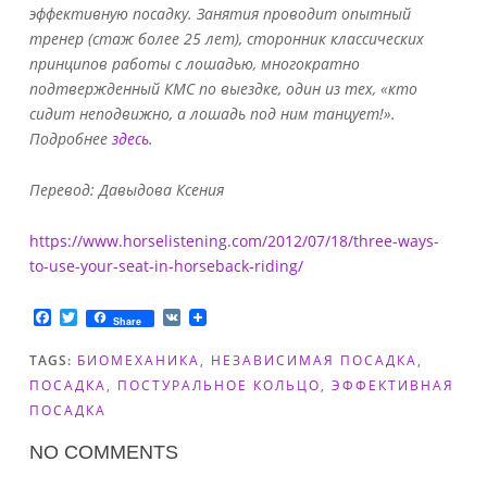
эффективную посадку. Занятия проводит опытный
тренер (стаж более 25 лет), сторонник классических
принципов работы с лошадью, многократно
подтвержденный КМС по выездке, один из тех, «кто
сидит неподвижно, а лошадь под ним танцует!».
Подробнее
здесь
.
Перевод: Давыдова Ксения
https://www.horselistening.com/2012/07/18/three-ways-
to-use-your-seat-in-horseback-riding/
F
T
V
Share
a
w
K
c
i
TAGS:
БИОМЕХАНИКА
,
НЕЗАВИСИМАЯ ПОСАДКА
,
e
t
b
t
ПОСАДКА
,
ПОСТУРАЛЬНОЕ КОЛЬЦО
,
ЭФФЕКТИВНАЯ
o
e
ПОСАДКА
o
r
k
NO COMMENTS