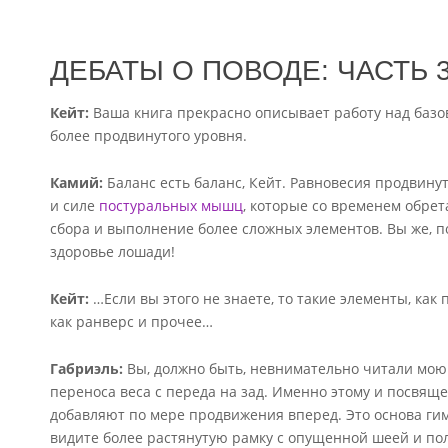
ДЕБАТЫ О ПОВОДЕ: ЧАСТЬ 
Кейт:
Ваша книга прекрасно описывает работу над базо
более продвинутого уровня.
Камий:
Баланс есть баланс, Кейт. Равновесия продвинут
и силе
постуральных мышц
, которые со временем обре
сбора и выполнение более сложных элементов. Вы же, п
здоровье лошади!
Кейт:
…Если вы этого не знаете, то такие элементы, ка
как ранверс и прочее…
Габриэль:
Вы, должно быть, невнимательно читали мою к
переноса веса с переда на зад. Именно этому и посвяще
добавляют по мере продвижения вперед. Это основа гим
видите более растянутую рамку с опущенной шеей и пол