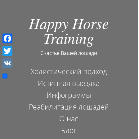
Happy Horse
Training
F
Счастье Вашей лошади
a
T
c
Холистический подход
w
V
e
i
Истинная выездка
K
b
t
Инфограммы
o
t
Реабилитация лошадей
o
e
О нас
k
r
Блог