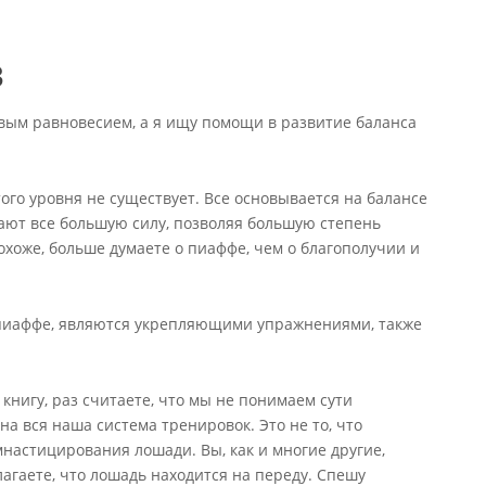
3
вым равновесием, а я ищу помощи в развитие баланса
ого уровня не существует. Все основывается на балансе
тают все большую силу, позволяя большую степень
охоже, больше думаете о пиаффе, чем о благополучии и
к пиаффе, являются укрепляющими упражнениями, также
нигу, раз считаете, что мы не понимаем сути
на вся наша система тренировок. Это не то, что
настицирования лошади. Вы, как и многие другие,
агаете, что лошадь находится на переду. Спешу