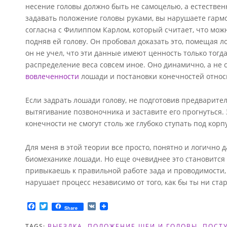
несение головы должно быть не самоцелью, а естествен
задавать положение головы руками, вы нарушаете гар
согласна с Филиппом Карлом, который считает, что можн
подняв ей голову. Он пробовал доказать это, помещая л
он не учел, что эти данные имеют ценность только тогд
распределение веса совсем иное. Оно динамично, а не с
вовлеченности
лошади и постановки конечностей относ
Если задрать лошади голову, не подготовив предварител
вытягивание позвоночника и заставите его прогнуться. 
конечности не смогут столь же глубоко ступать под корпу
Для меня в этой теории все просто, понятно и логично д
биомеханике лошади. Но еще очевиднее это становится т
привыкаешь к правильной работе зада и проводимости, 
нарушает процесс независимо от того, как бы ты ни ст
F
T
V
Share
a
w
K
c
i
TAGS:
ВЫЕЗДКА
,
ПОЛОЖЕНИЕ ШЕИ И ГОЛОВЫ
,
ПОСТ