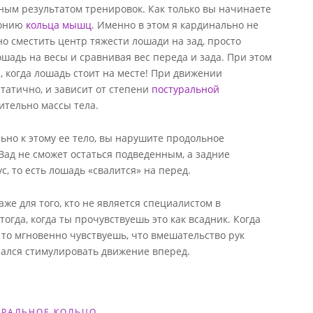
ным результатом тренировок. Как только вы начинаете
монию
кольца мышц
. Именно в этом я кардинально не
о сместить центр тяжести лошади на зад, просто
ошадь на весы и сравнивая вес переда и зада. При этом
а, когда лошадь стоит на месте! При движении
татично, и зависит от степени
постуральной
ительно массы тела.
ьно к этому ее тело, вы нарушите продольное
Зад не сможет остаться подведенным, а задние
с, то есть лошадь «свалится» на перед.
аже для того, кто не является специалистом в
огда, когда ты прочувствуешь это как всадник. Когда
то мгновенно чувствуешь, что вмешательство рук
арался стимулировать движение вперед.
УРАЛЬНОЕ КОЛЬЦО