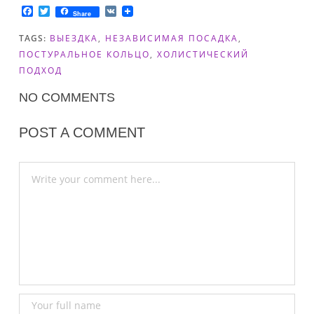
F
T
V
Share
a
w
K
c
i
TAGS:
ВЫЕЗДКА
,
НЕЗАВИСИМАЯ ПОСАДКА
,
e
t
b
t
ПОСТУРАЛЬНОЕ КОЛЬЦО
,
ХОЛИСТИЧЕСКИЙ
o
e
ПОДХОД
o
r
k
NO COMMENTS
POST A COMMENT