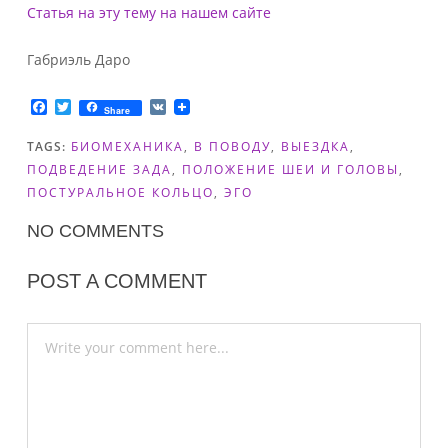
Статья на эту тему на нашем сайте
Габриэль Даро
F
T
V
Share
a
w
K
c
i
TAGS:
БИОМЕХАНИКА
,
В ПОВОДУ
,
ВЫЕЗДКА
,
e
t
b
t
ПОДВЕДЕНИЕ ЗАДА
,
ПОЛОЖЕНИЕ ШЕИ И ГОЛОВЫ
,
o
e
ПОСТУРАЛЬНОЕ КОЛЬЦО
,
ЭГО
o
r
k
NO COMMENTS
POST A COMMENT