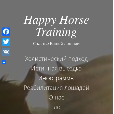
Happy Horse
Training
F
Счастье Вашей лошади
a
T
c
Холистический подход
w
V
e
i
Истинная выездка
K
b
t
Инфограммы
o
t
Реабилитация лошадей
o
e
О нас
k
r
Блог