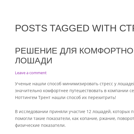
POSTS TAGGED WITH С
РЕШЕНИЕ ДЛЯ КОМФОРТНО
ЛОШАДИ
on
Leave a comment
Решение
Ученые нашли способ минимизировать стресс у лошадей
для
значительно комфортнее путешествовать в компании се
комфортной
Ноттингем Трент нашли способ их перехитрить!
перевозки
ОДНОЙ
лошади
В исследовании приняли участие 12 лошадей, которых п
помогли такие показатели, как копание, ржание, повор
физические показатели.