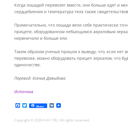
Когда лошадей перевозят вместе, они больше едят и мен
сердцебиения и температура тела также свидетельствов
Примечательно, что лошади вели себя практически точно
прицепе, оборудованном небьющимся акриловым зеркал
нервничали и больше ели.
Таким образом ученые пришли к выводу, что, если нет
перевозке, можно оборудовать прицеп зеркалом, что бу
одиночестве.
Перевод: Ксения Давыдова
Источник
F
T
V
Share
a
w
K
c
i
e
t
Copyright © 2026 H-H-T.RU. All rights reserved.
b
t