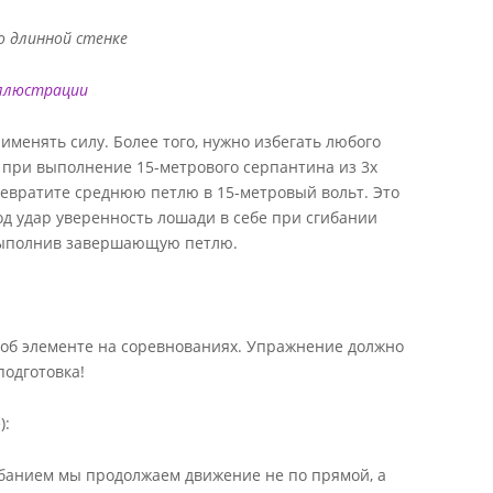
о длинной стенке
ллюстрации
именять силу. Более того, нужно избегать любого
 при выполнение 15-метрового серпантина из 3х
ревратите среднюю петлю в 15-метровый вольт. Это
од удар уверенность лошади в себе при сгибании
 выполнив завершающую петлю.
 об элементе на соревнованиях. Упражнение должно
подготовка!
):
ибанием мы продолжаем движение не по прямой, а