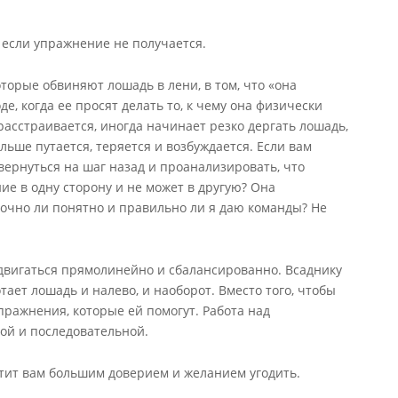
 если упражнение не получается.
торые обвиняют лошадь в лени, в том, что «она
де, когда ее просят делать то, к чему она физически
 расстраивается, иногда начинает резко дергать лошадь,
льше путается, теряется и возбуждается. Если вам
ернуться на шаг назад и проанализировать, что
е в одну сторону и не может в другую? Она
очно ли понятно и правильно ли я даю команды? Не
двигаться прямолинейно и сбалансированно. Всаднику
тает лошадь и налево, и наоборот. Вместо того, чтобы
пражнения, которые ей помогут. Работа над
ой и последовательной.
етит вам большим доверием и желанием угодить.