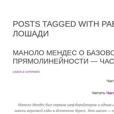
POSTS TAGGED WITH Р
ЛОШАДИ
МАНОЛО МЕНДЕС О БАЗОВО
ПРЯМОЛИНЕЙНОСТИ — ЧАС
on
Leave a comment
Маноло
Час
Мендес
о
базовой
Читать
Час
подготовке
и
Маноло Мендес был первым шеф-берейтором и одним и
прямолинейности
школы верховой езды в Испанском Хересе. Эта школа — о