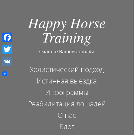
Happy Horse
Training
F
Счастье Вашей лошади
a
T
c
Холистический подход
w
V
e
i
Истинная выездка
K
b
t
Инфограммы
o
t
Реабилитация лошадей
o
e
О нас
k
r
Блог