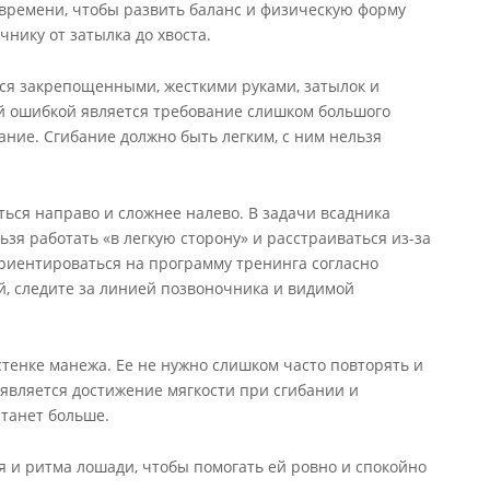
 времени, чтобы развить баланс и физическую форму
чнику от затылка до хвоста.
тся закрепощенными, жесткими руками, затылок и
 ошибкой является требование слишком большого
ание. Сгибание должно быть легким, с ним нельзя
ться направо и сложнее налево. В задачи всадника
зя работать «в легкую сторону» и расстраиваться из-за
ориентироваться на программу тренинга согласно
й, следите за линией позвоночника и видимой
стенке манежа. Ее не нужно слишком часто повторять и
является достижение мягкости при сгибании и
станет больше.
я и ритма лошади, чтобы помогать ей ровно и спокойно