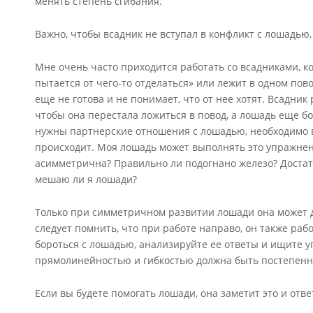
менять степень сгибания.
Важно, чтобы всадник не вступал в конфликт с лошадью,
Мне очень часто приходится работать со всадниками, ко
пытается от чего-то отделаться» или лежит в одном пово
еще не готова и не понимает, что от нее хотят. Всадник
чтобы она перестала ложиться в повод, а лошадь еще бо
нужны партнерские отношения с лошадью, необходимо в
происходит. Моя лошадь может выполнять это упражнени
асимметрична? Правильно ли подогнано железо? Достат
мешаю ли я лошади?
Только при симметричном развитии лошади она может 
следует помнить, что при работе направо, он также рабо
бороться с лошадью, анализируйте ее ответы и ищите у
прямолинейностью и гибкостью должна быть постепенн
Если вы будете помогать лошади, она заметит это и отв