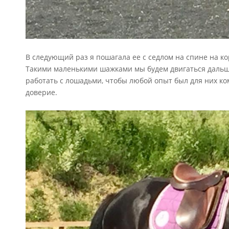
В следующий раз я пошагала ее с седлом на спине на кор
Такими маленькими шажками мы будем двигаться дальше
работать с лошадьми, чтобы любой опыт был для них к
доверие.