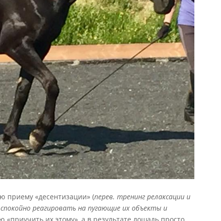
ю приему «десентизации» (
перев.
тренинг
релаксации
и
спокойно
реагировать
на
пугающие
их
объекты
и
ю «приучить их этому», а в результате лошадь просто