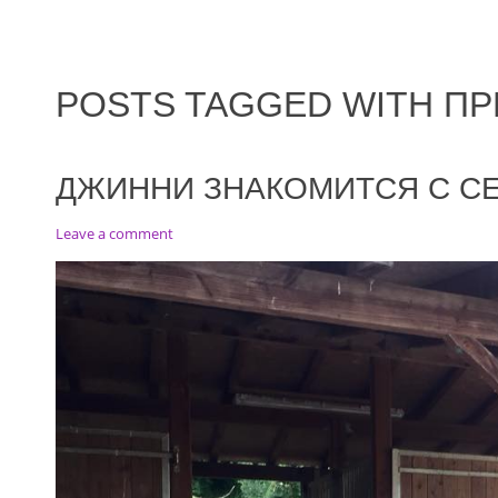
POSTS TAGGED WITH ПР
ДЖИННИ ЗНАКОМИТСЯ С С
on
Leave a comment
Джинни
знакомится
с
седлом