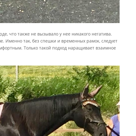
де, что также не вызывало у нее никакого негатива.
. Именно так, без спешки и временных рамок, следует
омфортным. Только такой подход наращивает взаимное