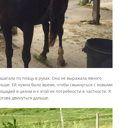
ошагала по плацу в руках. Она не выражала явного
раньше. Ей нужно было время, чтобы свыкнуться с новыми
шадей в целом и к этой ее потребности в частности. Я
готова двинуться дальше.