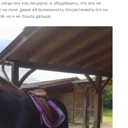
когда она ела люцерну, и, убедившись, что оно не
е на поле, давая ей возможность почувствовать его на
й, но я не пошла дальше.