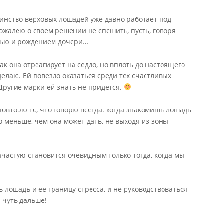
ьшинство верховых лошадей уже давно работает под
сожалею о своем решении не спешить, пусть, говоря
стью и рождением дочери…
ак она отреагирует на седло, но вплоть до настоящего
елаю. Ей повезло оказаться среди тех счастливых
Другие марки ей знать не придется.
й повторю то, что говорю всегда: когда знакомишь лошадь
 меньше, чем она может дать, не выходя из зоны
ачастую становится очевидным только тогда, когда мы
 лошадь и ее границу стресса, и не руководствоваться
 чуть дальше!