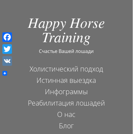
Happy Horse
Training
F
Счастье Вашей лошади
a
T
c
Холистический подход
w
V
e
i
Истинная выездка
K
b
t
Инфограммы
o
t
Реабилитация лошадей
o
e
О нас
k
r
Блог