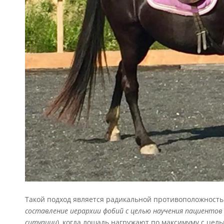
Такой подход является радикальной противоположность
составление
иерархии
фобий
с
целью
научения
пациентов
ситуации
)
, когда лошадь нагружают по максимуму с цель