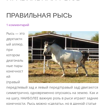
ПРАВИЛЬНАЯ РЫСЬ
к
1 комментарий
записи
Рысь — это
Правильная
двухтактн
рысь
ый аллюр,
при
котором
диагональ
ные пары
конечност
ей
(правый
перед/левый зад и левый перед/правый зад) двигаются
симметрично, одновременно опускаясь на землю. Как и
на шагу, НАИБОЛЕЕ важную роль в рыси играют задние
конечности. Рысь можно «сделать», но в данной статье