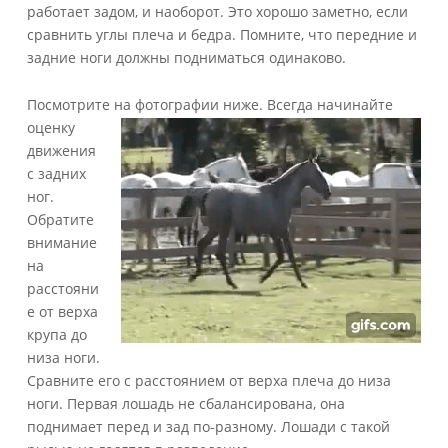
работает задом, и наоборот. Это хорошо заметно, если
сравнить углы плеча и бедра. Помните, что передние и
задние ноги должны подниматься одинаково.
Посмотрите на
фотографии ниже. Всегда начинайте
оценку
движения
с задних
ног.
Обратите
внимание
на
расстояни
е от верха
крупа до
низа ноги.
Сравните его с расстоянием от верха плеча до низа
ноги. Первая лошадь не сбалансирована, она
поднимает перед и зад по-разному. Лошади с такой