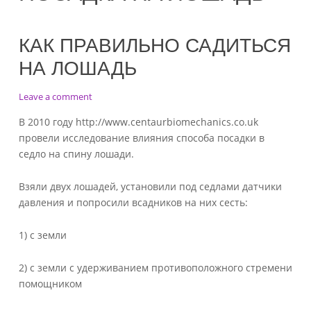
КАК ПРАВИЛЬНО САДИТЬСЯ
НА ЛОШАДЬ
on
Leave a comment
Как
В 2010 году http://www.centaurbiomechanics.co.uk
правильно
провели исследование влияния способа посадки в
садиться
седло на спину лошади.
на
лошадь
Взяли двух лошадей, установили под седлами датчики
давления и попросили всадников на них сесть:
1) с земли
2) с земли с удерживанием противоположного стремени
помощником