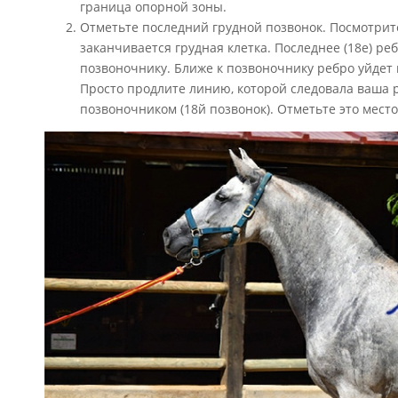
граница опорной зоны.
Отметьте последний грудной позвонок. Посмотрите
заканчивается грудная клетка. Последнее (18е) р
позвоночнику. Ближе к позвоночнику ребро уйде
Просто продлите линию, которой следовала ваша ру
позвоночником (18й позвонок). Отметьте это место