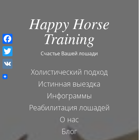
Happy Horse
Training
F
Счастье Вашей лошади
a
T
c
Холистический подход
w
V
e
i
Истинная выездка
K
b
t
Инфограммы
o
t
Реабилитация лошадей
o
e
О нас
k
r
Блог