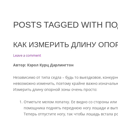
POSTS TAGGED WITH П
КАК ИЗМЕРИТЬ ДЛИНУ ОПО
on
Leave a comment
Как
Автор
:
Кэрол
Курц Дарлингтон
измерить
длину
Независимо от типа седла – будь то выездковое, конкур
опорной
зоны
невозможно изменить, поэтому крайне важно изначальн
седла
Измерить длину опорной зоны очень просто:
Отметьте мелом лопатку. Ее видно со стороны или
помощника поднять переднюю ногу лошади и вытян
Теперь отпустите ногу, так чтобы лошадь встала р