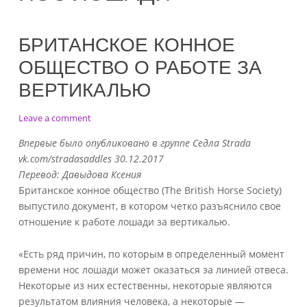
БРИТАНСКОЕ КОННОЕ
ОБЩЕСТВО О РАБОТЕ ЗА
ВЕРТИКАЛЬЮ
on
Leave a comment
Британское
Впервые было опубликовано в группе Седла Strada
конное
vk.com/stradasaddles 30.12.2017
общество
Перевод: Давыдова Ксения
о
работе
Британское конное общество (The British Horse Society)
за
выпустило документ, в котором четко разъяснило свое
вертикалью
отношение к работе лошади за вертикалью.
«Есть ряд причин, по которым в определенный момент
времени нос лошади может оказаться за линией отвеса.
Некоторые из них естественны, некоторые являются
результатом влияния человека, а некоторые —