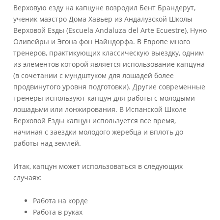
Верховую езду на капцуне возродил Бент Брандерут,
ученик маэстро Дома Хавьер из Андалузской Школы
Верховой Езды (Escuela Andaluza del Arte Ecuestre), Нуно
Оливейры и Эгона фон Найндорфа. В Европе много
тренеров, практикующих классическую выездку, одним
из элементов которой является использование капцуна
(в сочетании с мундштуком для лошадей более
продвинутого уровня подготовки). Другие современные
тренеры используют капцун для работы с молодыми
лошадьми или лонжирования. В Испанской Школе
Верховой Езды капцун используется все время,
начиная с заездки молодого жеребца и вплоть до
работы над землей.
Итак, капцун может использоваться в следующих
случаях:
Работа на корде
Работа в руках