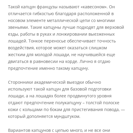
Такой капцун французы называют «кавесоном». Он
отличается гибкостью благодаря расположенной в
носовом элементе металлической цепи со многими
звеньями. Такие капцуны лучше подходят для верховой
езды, работы в руках и лонжировании выезженных
лошадей. Тонкое переносье обеспечивает точность
воздействия, которое может оказаться слишком
жестким для молодой лошади, не научившейся еще
двигаться в равновесии на корде. Лично я отдаю
предпочтение именно такому капцуну.
Сторонники академической выездки обычно
используют такой капцун для базовой подготовки
лошади, а на лошадях более продвинутого уровня
отдают предпочтение полукапцуну – толстой полоске
кожи с кольцами по бокам для пристегивания повода, —
который дополняется мундштуком.
Вариантов капцунов с цепью много, и не все они