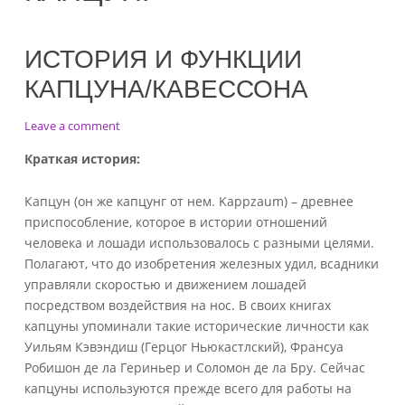
ИСТОРИЯ И ФУНКЦИИ
КАПЦУНА/КАВЕССОНА
on
Leave a comment
История
Краткая
история
:
и
функции
Капцун (он же капцунг от нем. Kappzaum) – древнее
капцуна/
кавессона
приспособление, которое в истории отношений
человека и лошади использовалось с разными целями.
Полагают, что до изобретения железных удил, всадники
управляли скоростью и движением лошадей
посредством воздействия на нос. В своих книгах
капцуны упоминали такие исторические личности как
Уильям Кэвэндиш (Герцог Ньюкастлский), Франсуа
Робишон де ла Гериньер и Соломон де ла Бру. Сейчас
капцуны используются прежде всего для работы на