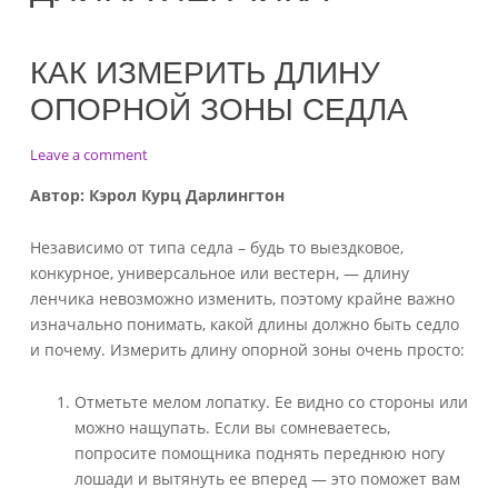
КАК ИЗМЕРИТЬ ДЛИНУ
ОПОРНОЙ ЗОНЫ СЕДЛА
on
Leave a comment
Как
Автор
:
Кэрол
Курц Дарлингтон
измерить
длину
Независимо от типа седла – будь то выездковое,
опорной
зоны
конкурное, универсальное или вестерн, — длину
седла
ленчика невозможно изменить, поэтому крайне важно
изначально понимать, какой длины должно быть седло
и почему. Измерить длину опорной зоны очень просто:
Отметьте мелом лопатку. Ее видно со стороны или
можно нащупать. Если вы сомневаетесь,
попросите помощника поднять переднюю ногу
лошади и вытянуть ее вперед — это поможет вам