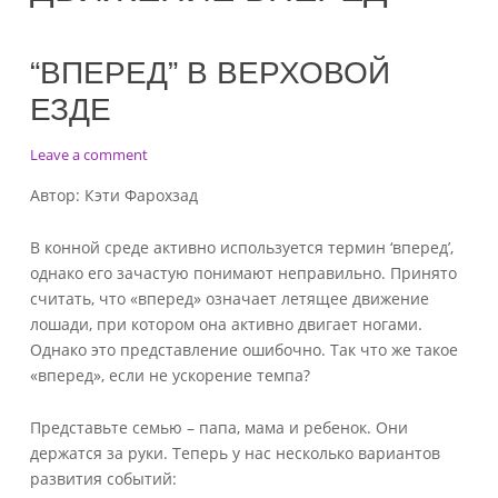
“ВПЕРЕД” В ВЕРХОВОЙ
ЕЗДЕ
on
Leave a comment
“Вперед”
Автор: Кэти Фарохзад
в
верховой
В конной среде активно используется термин ‘вперед’,
езде
однако его зачастую понимают неправильно. Принято
считать, что «вперед» означает летящее движение
лошади, при котором она активно двигает ногами.
Однако это представление ошибочно. Так что же такое
«вперед», если не ускорение темпа?
Представьте семью – папа, мама и ребенок. Они
держатся за руки. Теперь у нас несколько вариантов
развития событий: