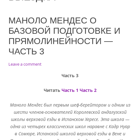
МАНОЛО МЕНДЕС О
БАЗОВОЙ ПОДГОТОВКЕ И
ПРЯМОЛИНЕЙНОСТИ —
ЧАСТЬ 3
on
Leave a comment
Маноло
Часть 3
Мендес
о
базовой
Читать
Часть 1
Часть 2
подготовке
и
Маноло Мендес был первым шеф-берейтором и одним из
прямолинейности
шести членов-основателей Королевской андалузской
—
школы верховой езды в Испанском Хересе. Эта школа —
Часть
одна из четырех классических школ наравне с Кадр Нуар
3
в Сомюре, Испанской школой верховой езды в Вене и