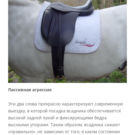
и
коленные
упоры
мешают
лошади
Пассивная
агрессия
Эти два слова прекрасно характеризуют современную
выездку, в которой посадка всадника обеспечивается
высокой задней лукой и фиксирующими бедра
высокими упорами. Таким образом, всадника сажают
«правильно», не зависимо от того, в каком состоянии