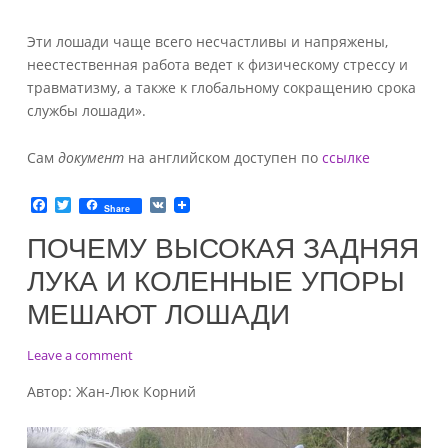
Эти лошади чаще всего несчастливы и напряжены,
неестественная работа ведет к физическому стрессу и
травматизму, а также к глобальному сокращению срока
службы лошади».
Сам
документ
на английском доступен по
ссылке
F
T
V
Share
a
w
K
c
i
ПОЧЕМУ ВЫСОКАЯ ЗАДНЯЯ
e
t
b
t
ЛУКА И КОЛЕННЫЕ УПОРЫ
o
e
o
r
МЕШАЮТ ЛОШАДИ
k
on
Leave a comment
Почему
Автор: Жан-Люк Корний
высокая
задняя
лука