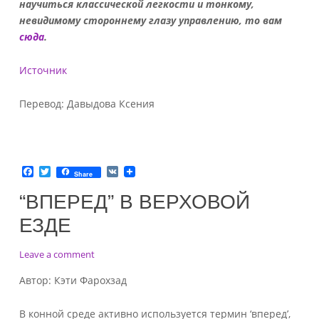
научиться классической легкости и тонкому,
невидимому стороннему глазу управлению, то вам
сюда
.
Источник
Перевод: Давыдова Ксения
F
T
V
Share
a
w
K
c
i
“ВПЕРЕД” В ВЕРХОВОЙ
e
t
b
t
ЕЗДЕ
o
e
o
r
k
on
Leave a comment
“Вперед”
Автор: Кэти Фарохзад
в
верховой
В конной среде активно используется термин ‘вперед’,
езде