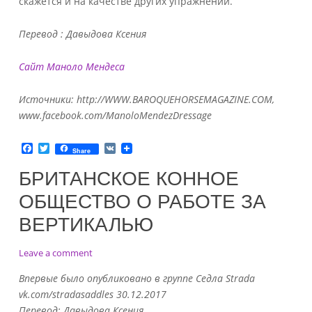
скажется и на качестве других упражнений.
Перевод : Давыдова Ксения
Сайт Маноло Мендеса
Источники: http://WWW.BAROQUEHORSEMAGAZINE.COM,
www.facebook.com/ManoloMendezDressage
F
T
V
Share
a
w
K
c
i
БРИТАНСКОЕ КОННОЕ
e
t
b
t
ОБЩЕСТВО О РАБОТЕ ЗА
o
e
o
r
ВЕРТИКАЛЬЮ
k
on
Leave a comment
Британское
Впервые было опубликовано в группе Седла Strada
конное
vk.com/stradasaddles 30.12.2017
общество
Перевод: Давыдова Ксения
о